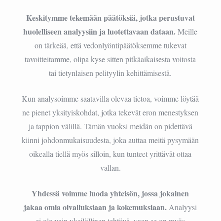
Keskitymme tekemään päätöksiä, jotka perustuvat
huolelliseen analyysiin ja luotettavaan dataan.
Meille
on tärkeää, että vedonlyöntipäätöksemme tukevat
tavoitteitamme, olipa kyse sitten pitkäaikaisesta voitosta
tai tietynlaisen pelityylin kehittämisestä.
Kun analysoimme saatavilla olevaa tietoa, voimme löytää
ne pienet yksityiskohdat, jotka tekevät eron menestyksen
ja tappion välillä. Tämän vuoksi meidän on pidettävä
kiinni johdonmukaisuudesta, joka auttaa meitä pysymään
oikealla tiellä myös silloin, kun tunteet yrittävät ottaa
vallan.
Yhdessä voimme luoda yhteisön, jossa jokainen
jakaa omia oivalluksiaan ja kokemuksiaan.
Analyysi
ei ole vain yksilöllinen tehtävä, vaan se on myös