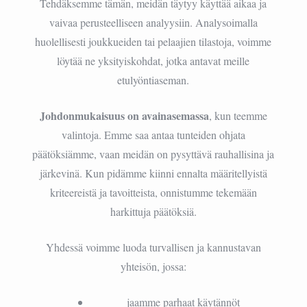
Tehdäksemme tämän, meidän täytyy käyttää aikaa ja
vaivaa perusteelliseen analyysiin. Analysoimalla
huolellisesti joukkueiden tai pelaajien tilastoja, voimme
löytää ne yksityiskohdat, jotka antavat meille
etulyöntiaseman.
Johdonmukaisuus on avainasemassa
, kun teemme
valintoja. Emme saa antaa tunteiden ohjata
päätöksiämme, vaan meidän on pysyttävä rauhallisina ja
järkevinä. Kun pidämme kiinni ennalta määritellyistä
kriteereistä ja tavoitteista, onnistumme tekemään
harkittuja päätöksiä.
Yhdessä voimme luoda turvallisen ja kannustavan
yhteisön, jossa:
jaamme parhaat käytännöt