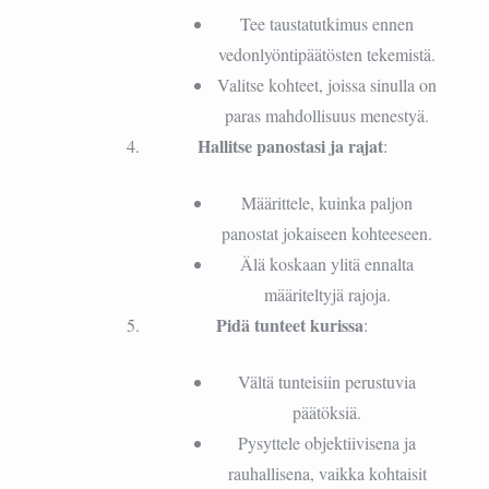
Tee taustatutkimus ennen
vedonlyöntipäätösten tekemistä.
Valitse kohteet, joissa sinulla on
paras mahdollisuus menestyä.
Hallitse panostasi ja rajat
:
Määrittele, kuinka paljon
panostat jokaiseen kohteeseen.
Älä koskaan ylitä ennalta
määriteltyjä rajoja.
Pidä tunteet kurissa
:
Vältä tunteisiin perustuvia
päätöksiä.
Pysyttele objektiivisena ja
rauhallisena, vaikka kohtaisit