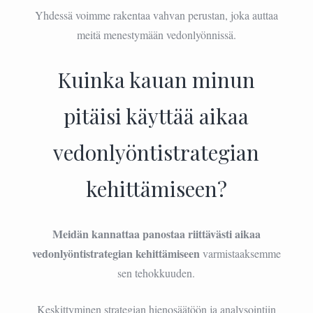
Yhdessä voimme rakentaa vahvan perustan, joka auttaa
meitä menestymään vedonlyönnissä.
Kuinka kauan minun
pitäisi käyttää aikaa
vedonlyöntistrategian
kehittämiseen?
Meidän kannattaa panostaa riittävästi aikaa
vedonlyöntistrategian kehittämiseen
varmistaaksemme
sen tehokkuuden.
Keskittyminen strategian hienosäätöön ja analysointiin