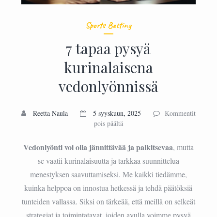
Sports Betting
7 tapaa pysyä
kurinalaisena
vedonlyönnissä
Reetta Naula
5 syyskuun, 2025
Kommentit
artikkelissa
pois päältä
7
tapaa
Vedonlyönti voi olla jännittävää ja palkitsevaa
, mutta
pysyä
se vaatii kurinalaisuutta ja tarkkaa suunnittelua
kurinalaisena
menestyksen saavuttamiseksi. Me kaikki tiedämme,
vedonlyönnissä
kuinka helppoa on innostua hetkessä ja tehdä päätöksiä
tunteiden vallassa. Siksi on tärkeää, että meillä on selkeät
strategiat ja toimintatavat, joiden avulla voimme pysyä