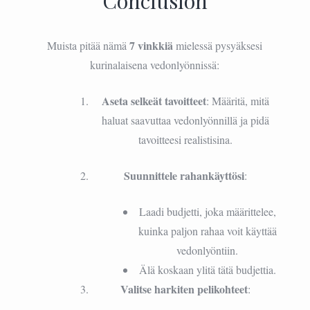
Conclusion
7 vinkkiä
Muista pitää nämä
mielessä pysyäksesi
kurinalaisena vedonlyönnissä:
Aseta selkeät tavoitteet
: Määritä, mitä
haluat saavuttaa vedonlyönnillä ja pidä
tavoitteesi realistisina.
Suunnittele rahankäyttösi
:
Laadi budjetti, joka määrittelee,
kuinka paljon rahaa voit käyttää
vedonlyöntiin.
Älä koskaan ylitä tätä budjettia.
Valitse harkiten pelikohteet
: