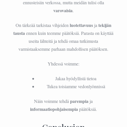
ennusteisiin verkossa, mutta meidän tulisi olla
varovaisia
.
luotettavuus
tekijän
On tärkeää tarkistaa vihjeiden
ja
tausta
ennen kuin teemme päätöksiä. Parasta on käyttää
useita lähteitä ja tehdä omaa tutkimusta
varmistaaksemme parhaan mahdollisen päätöksen.
Yhdessä voimme:
Jakaa hyödyllistä tietoa
Tukea toisiamme vedonlyönnissä
parempia
Näin voimme tehdä
ja
informaatiopohjaisempia
päätöksiä.