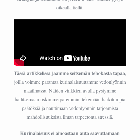
oikealla tiellä.
Tässä artikkelissa jaamme seitsemän tehokasta tapaa
,
joilla voimme parantaa kurinalaisuuttamme vedonlyönnin
maailmassa. Näiden vinkkien avulla pystymme
hallitsemaan riskimme paremmin, tekemään harkitumpia
päätöksiä ja nauttimaan vedonlyönnin tarjoamista
mahdollisuuksista ilman tarpeetonta stressiä.
Kurinalaisuus ei ainoastaan auta saavuttamaan