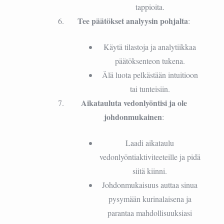
tappioita.
Tee päätökset analyysin pohjalta
:
Käytä tilastoja ja analytiikkaa
päätöksenteon tukena.
Älä luota pelkästään intuitioon
tai tunteisiin.
Aikatauluta vedonlyöntisi ja ole
johdonmukainen
:
Laadi aikataulu
vedonlyöntiaktiviteeteille ja pidä
siitä kiinni.
Johdonmukaisuus auttaa sinua
pysymään kurinalaisena ja
parantaa mahdollisuuksiasi