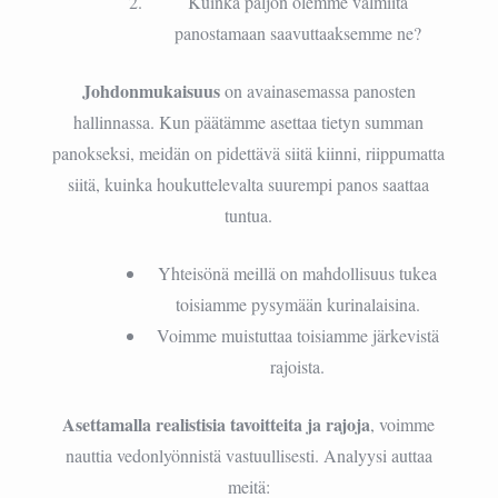
Kuinka paljon olemme valmiita
panostamaan saavuttaaksemme ne?
Johdonmukaisuus
on avainasemassa panosten
hallinnassa. Kun päätämme asettaa tietyn summan
panokseksi, meidän on pidettävä siitä kiinni, riippumatta
siitä, kuinka houkuttelevalta suurempi panos saattaa
tuntua.
Yhteisönä meillä on mahdollisuus tukea
toisiamme pysymään kurinalaisina.
Voimme muistuttaa toisiamme järkevistä
rajoista.
Asettamalla realistisia tavoitteita ja rajoja
, voimme
nauttia vedonlyönnistä vastuullisesti. Analyysi auttaa
meitä: