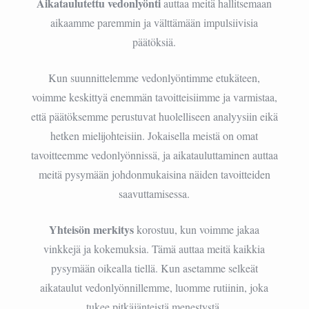
Aikataulutettu vedonlyönti
auttaa meitä hallitsemaan
aikaamme paremmin ja välttämään impulsiivisia
päätöksiä.
Kun suunnittelemme vedonlyöntimme etukäteen,
voimme keskittyä enemmän tavoitteisiimme ja varmistaa,
että päätöksemme perustuvat huolelliseen analyysiin eikä
hetken mielijohteisiin. Jokaisella meistä on omat
tavoitteemme vedonlyönnissä, ja aikatauluttaminen auttaa
meitä pysymään johdonmukaisina näiden tavoitteiden
saavuttamisessa.
Yhteisön merkitys
korostuu, kun voimme jakaa
vinkkejä ja kokemuksia. Tämä auttaa meitä kaikkia
pysymään oikealla tiellä. Kun asetamme selkeät
aikataulut vedonlyönnillemme, luomme rutiinin, joka
tukee pitkäjänteistä menestystä.