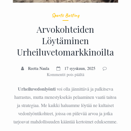
Sports Betting
Arvokohteiden
Löytäminen
Urheiluvetomarkkinoilta
Reetta Naula
17 syyskuun, 2025
artikkelissa
Kommentit pois päältä
Arvokohteiden
Löytäminen
Urheiluvedonlyönti
voi olla jännittävä ja palkitseva
Urheiluvetomarkkinoilta
harrastus, mutta menestyksekäs pelaaminen vaatii taitoa
ja strategiaa. Me kaikki haluamme löytää ne kultaiset
vedonlyöntikohteet, joissa on piilevää arvoa ja jotka
tarjoavat mahdollisuuden kääntää kertoimet eduksemme.