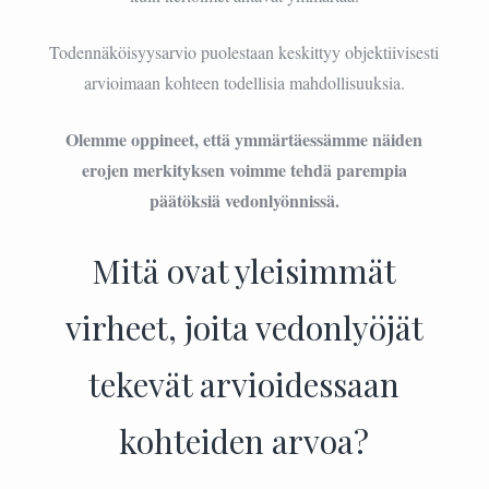
Todennäköisyysarvio puolestaan keskittyy objektiivisesti
arvioimaan kohteen todellisia mahdollisuuksia.
Olemme oppineet, että ymmärtäessämme näiden
erojen merkityksen voimme tehdä parempia
päätöksiä vedonlyönnissä.
Mitä ovat yleisimmät
virheet, joita vedonlyöjät
tekevät arvioidessaan
kohteiden arvoa?