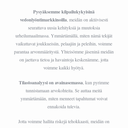
Pysyäksemme kilpailukykyisinä
vedonlyöntimarkkinoilla
, meidän on aktiivisesti
seurattava uusia kehityksiä ja muutoksia
urheilumaailmassa. Ymmärtämällä, miten nämä tekijät
vaikuttavat joukkueisiin, pelaajiin ja peleihin, voimme
parantaa arvonmääritystä. Yhteisömme jäseninä meidän
on jaettava tietoa ja havaintoja keskenämme, jotta
voimme kaikki hyötyä.
Tilastoanalyysi on avainasemassa
, kun pyrimme
tunnistamaan arvokohteita. Se auttaa meitä
ymmärtämään, miten menneet tapahtumat voivat
ennakoida tulevia.
Jotta voimme hallita riskejä tehokkaasti, meidän on