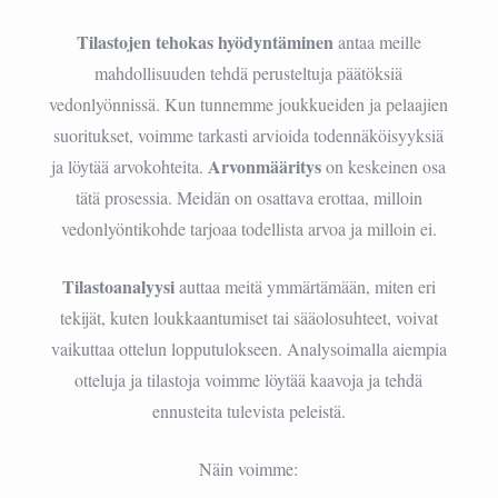
Tilastojen tehokas hyödyntäminen
antaa meille
mahdollisuuden tehdä perusteltuja päätöksiä
vedonlyönnissä. Kun tunnemme joukkueiden ja pelaajien
suoritukset, voimme tarkasti arvioida todennäköisyyksiä
Arvonmääritys
ja löytää arvokohteita.
on keskeinen osa
tätä prosessia. Meidän on osattava erottaa, milloin
vedonlyöntikohde tarjoaa todellista arvoa ja milloin ei.
Tilastoanalyysi
auttaa meitä ymmärtämään, miten eri
tekijät, kuten loukkaantumiset tai sääolosuhteet, voivat
vaikuttaa ottelun lopputulokseen. Analysoimalla aiempia
otteluja ja tilastoja voimme löytää kaavoja ja tehdä
ennusteita tulevista peleistä.
Näin voimme: