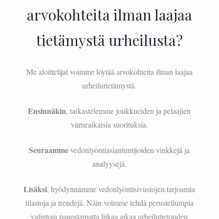
arvokohteita ilman laajaa
tietämystä urheilusta?
Me aloittelijat voimme löytää arvokohteita ilman laajaa
urheilutietämystä.
Ensinnäkin
, tarkastelemme joukkueiden ja pelaajien
viimeaikaisia suorituksia.
Seuraamme
vedonlyöntiasiantuntijoiden vinkkejä ja
analyysejä.
Lisäksi
, hyödynnämme vedonlyöntisivustojen tarjoamia
tilastoja ja trendejä. Näin voimme tehdä perustellumpia
valintoja panostamatta liikaa aikaa urheilutietouden