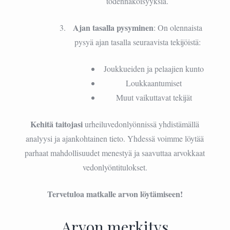
todennäköisyyksiä.
Ajan tasalla pysyminen
: On olennaista
pysyä ajan tasalla seuraavista tekijöistä:
Joukkueiden ja pelaajien kunto
Loukkaantumiset
Muut vaikuttavat tekijät
Kehitä taitojasi
urheiluvedonlyönnissä yhdistämällä
analyysi ja ajankohtainen tieto. Yhdessä voimme löytää
parhaat mahdollisuudet menestyä ja saavuttaa arvokkaat
vedonlyöntitulokset.
Tervetuloa matkalle arvon löytämiseen!
Arvon merkitys