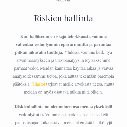
Riskien hallinta
Kun hallitsemme riskejä tehokkaasti, voimme
vähentää vedonlyönnin epävarmuutta ja parantaa
pitkän aikavälin tuottoja.
Yhdessä voimme keskittyä
arvonmääritykseen ja tilastoanalyysiin löytääksemme
parhaat vedot. Meidän kannattaa käyttää aikaa ja vaivaa
analysoidessamme tietoa, joka auttaa tekemään parempia
päätöksiä.
Tilastot
tarjoavat meille arvokasta tietoa, mutta
meidän on myös osattava tulkita niitä oikein.
Riskienhallinta on olennainen osa menestyksekästä
vedonlyöntiä.
Voimme esimerkiksi asettaa selkeät
panostusrajat, jotka estävät meitä tekemästä hätiköityjä