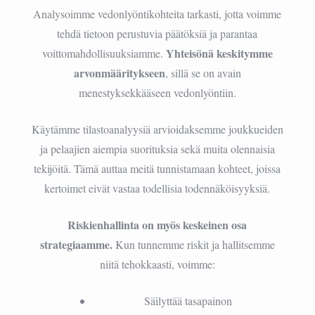
Analysoimme vedonlyöntikohteita tarkasti, jotta voimme
tehdä tietoon perustuvia päätöksiä ja parantaa
Yhteisönä keskitymme
voittomahdollisuuksiamme.
arvonmääritykseen
, sillä se on avain
menestyksekkääseen vedonlyöntiin.
Käytämme tilastoanalyysiä arvioidaksemme joukkueiden
ja pelaajien aiempia suorituksia sekä muita olennaisia
tekijöitä. Tämä auttaa meitä tunnistamaan kohteet, joissa
kertoimet eivät vastaa todellisia todennäköisyyksiä.
Riskienhallinta on myös keskeinen osa
strategiaamme.
Kun tunnemme riskit ja hallitsemme
niitä tehokkaasti, voimme:
Säilyttää tasapainon