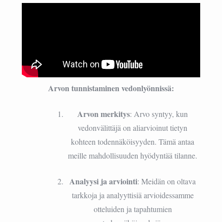
Arvon tunnistaminen vedonlyönnissä:
Arvon merkitys
: Arvo syntyy, kun
vedonvälittäjä on aliarvioinut tietyn
kohteen todennäköisyyden. Tämä antaa
meille mahdollisuuden hyödyntää tilanne.
Analyysi ja arviointi
: Meidän on oltava
tarkkoja ja analyyttisiä arvioidessamme
otteluiden ja tapahtumien