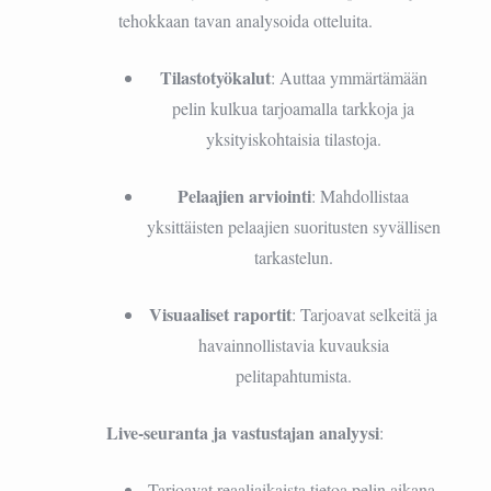
tehokkaan tavan analysoida otteluita.
Tilastotyökalut
: Auttaa ymmärtämään
pelin kulkua tarjoamalla tarkkoja ja
yksityiskohtaisia tilastoja.
Pelaajien arviointi
: Mahdollistaa
yksittäisten pelaajien suoritusten syvällisen
tarkastelun.
Visuaaliset raportit
: Tarjoavat selkeitä ja
havainnollistavia kuvauksia
pelitapahtumista.
Live-seuranta ja vastustajan analyysi
:
Tarjoavat reaaliaikaista tietoa pelin aikana,