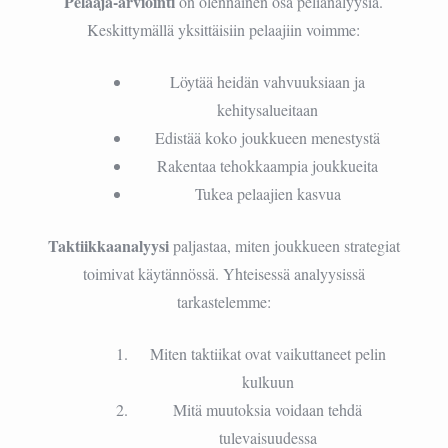
Pelaaja-arviointi
on olennainen osa pelianalyysiä.
Keskittymällä yksittäisiin pelaajiin voimme:
Löytää heidän vahvuuksiaan ja
kehitysalueitaan
Edistää koko joukkueen menestystä
Rakentaa tehokkaampia joukkueita
Tukea pelaajien kasvua
Taktiikkaanalyysi
paljastaa, miten joukkueen strategiat
toimivat käytännössä. Yhteisessä analyysissä
tarkastelemme:
Miten taktiikat ovat vaikuttaneet pelin
kulkuun
Mitä muutoksia voidaan tehdä
tulevaisuudessa