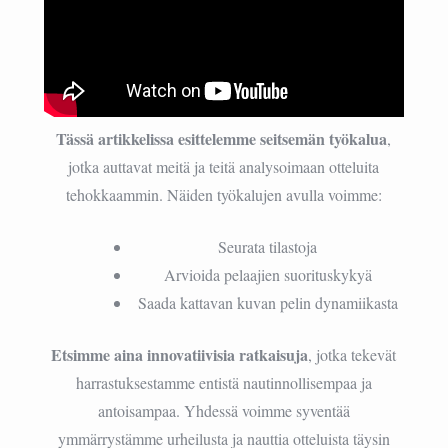
Tässä artikkelissa esittelemme seitsemän työkalua
,
jotka auttavat meitä ja teitä analysoimaan otteluita
tehokkaammin. Näiden työkalujen avulla voimme:
Seurata tilastoja
Arvioida pelaajien suorituskykyä
Saada kattavan kuvan pelin dynamiikasta
Etsimme aina innovatiivisia ratkaisuja
, jotka tekevät
harrastuksestamme entistä nautinnollisempaa ja
antoisampaa. Yhdessä voimme syventää
ymmärrystämme urheilusta ja nauttia otteluista täysin