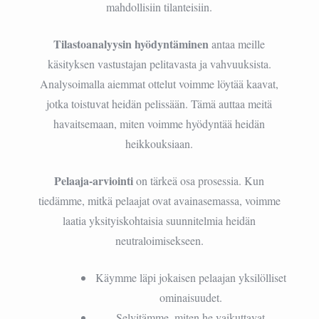
mahdollisiin tilanteisiin.
Tilastoanalyysin hyödyntäminen
antaa meille
käsityksen vastustajan pelitavasta ja vahvuuksista.
Analysoimalla aiemmat ottelut voimme löytää kaavat,
jotka toistuvat heidän pelissään. Tämä auttaa meitä
havaitsemaan, miten voimme hyödyntää heidän
heikkouksiaan.
Pelaaja-arviointi
on tärkeä osa prosessia. Kun
tiedämme, mitkä pelaajat ovat avainasemassa, voimme
laatia yksityiskohtaisia suunnitelmia heidän
neutraloimisekseen.
Käymme läpi jokaisen pelaajan yksilölliset
ominaisuudet.
Selvitämme, miten he vaikuttavat