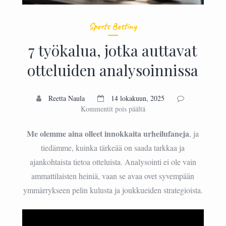
Sports Betting
7 työkalua, jotka auttavat
otteluiden analysoinnissa
Reetta Naula
14 lokakuun, 2025
artikkelissa
Kommentit pois päältä
7
työkalua,
Me olemme aina olleet innokkaita urheilufaneja
, ja
jotka
tiedämme, kuinka tärkeää on saada tarkkaa ja
auttavat
ajankohtaista tietoa otteluista. Analysointi ei ole vain
otteluiden
analysoinnissa
ammattilaisten heiniä, vaan se avaa ovet syvempään
ymmärrykseen pelin kulusta ja joukkueiden strategioista.