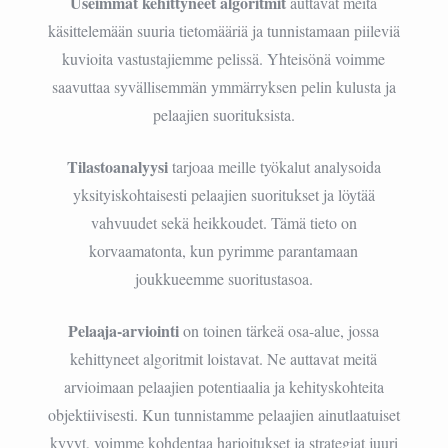
Useimmat kehittyneet algoritmit
auttavat meitä
käsittelemään suuria tietomääriä ja tunnistamaan piileviä
kuvioita vastustajiemme pelissä. Yhteisönä voimme
saavuttaa syvällisemmän ymmärryksen pelin kulusta ja
pelaajien suorituksista.
Tilastoanalyysi
tarjoaa meille työkalut analysoida
yksityiskohtaisesti pelaajien suoritukset ja löytää
vahvuudet sekä heikkoudet. Tämä tieto on
korvaamatonta, kun pyrimme parantamaan
joukkueemme suoritustasoa.
Pelaaja-arviointi
on toinen tärkeä osa-alue, jossa
kehittyneet algoritmit loistavat. Ne auttavat meitä
arvioimaan pelaajien potentiaalia ja kehityskohteita
objektiivisesti. Kun tunnistamme pelaajien ainutlaatuiset
kyvyt, voimme kohdentaa harjoitukset ja strategiat juuri