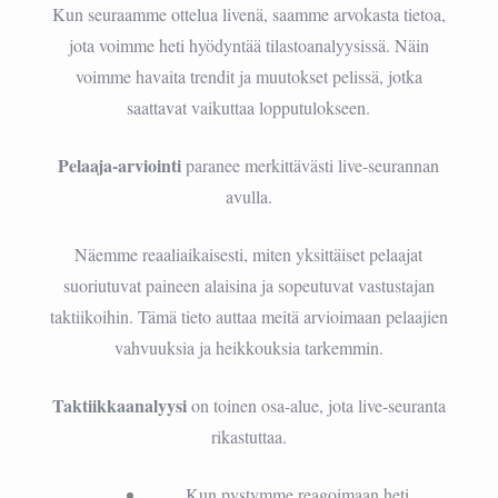
Kun seuraamme ottelua livenä, saamme arvokasta tietoa,
jota voimme heti hyödyntää tilastoanalyysissä. Näin
voimme havaita trendit ja muutokset pelissä, jotka
saattavat vaikuttaa lopputulokseen.
Pelaaja-arviointi
paranee merkittävästi live-seurannan
avulla.
Näemme reaaliaikaisesti, miten yksittäiset pelaajat
suoriutuvat paineen alaisina ja sopeutuvat vastustajan
taktiikoihin. Tämä tieto auttaa meitä arvioimaan pelaajien
vahvuuksia ja heikkouksia tarkemmin.
Taktiikkaanalyysi
on toinen osa-alue, jota live-seuranta
rikastuttaa.
Kun pystymme reagoimaan heti