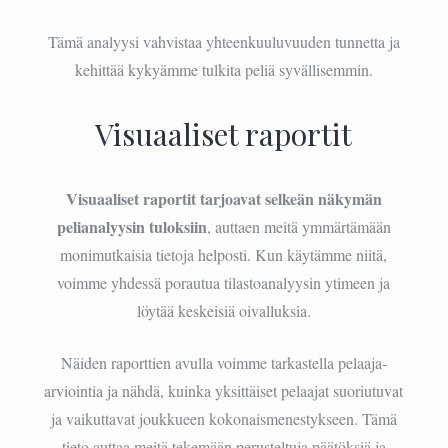
Tämä analyysi vahvistaa yhteenkuuluvuuden tunnetta ja
kehittää kykyämme tulkita peliä syvällisemmin.
Visuaaliset raportit
Visuaaliset raportit tarjoavat selkeän näkymän
pelianalyysin tuloksiin
, auttaen meitä ymmärtämään
monimutkaisia tietoja helposti. Kun käytämme niitä,
voimme yhdessä porautua tilastoanalyysin ytimeen ja
löytää keskeisiä oivalluksia.
Näiden raporttien avulla voimme tarkastella pelaaja-
arviointia ja nähdä, kuinka yksittäiset pelaajat suoriutuvat
ja vaikuttavat joukkueen kokonaismenestykseen. Tämä
tieto auttaa meitä tekemään perusteltuja päätöksiä ja