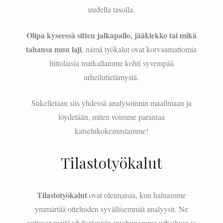
uudella tasolla.
Olipa kyseessä sitten jalkapallo, jääkiekko tai mikä
tahansa muu laji
, nämä työkalut ovat korvaamattomia
liittolaisia matkallamme kohti syvempää
urheilutietämystä.
Sukelletaan siis yhdessä analysoinnin maailmaan ja
löydetään, miten voimme parantaa
katselukokemustamme!
Tilastotyökalut
Tilastotyökalut
ovat olennaisia, kun haluamme
ymmärtää otteluiden syvällisemmät analyysit. Ne
auttavat meitä yhdistämään intohimomme urheiluun ja