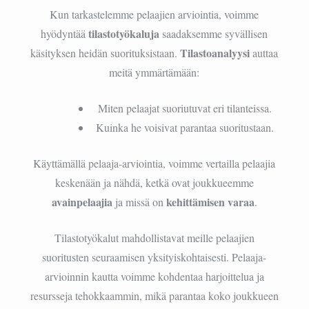
Kun tarkastelemme pelaajien arviointia, voimme
tilastotyökaluja
hyödyntää
saadaksemme syvällisen
Tilastoanalyysi
käsityksen heidän suorituksistaan.
auttaa
meitä ymmärtämään:
Miten pelaajat suoriutuvat eri tilanteissa.
Kuinka he voisivat parantaa suoritustaan.
Käyttämällä pelaaja-arviointia, voimme vertailla pelaajia
keskenään ja nähdä, ketkä ovat joukkueemme
avainpelaajia
kehittämisen varaa
ja missä on
.
Tilastotyökalut mahdollistavat meille pelaajien
suoritusten seuraamisen yksityiskohtaisesti. Pelaaja-
arvioinnin kautta voimme kohdentaa harjoittelua ja
resursseja tehokkaammin, mikä parantaa koko joukkueen