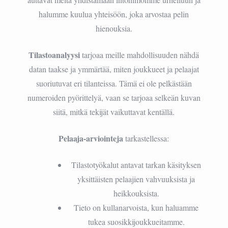
halumme kuulua yhteisöön, joka arvostaa pelin
hienouksia.
Tilastoanalyysi
tarjoaa meille mahdollisuuden nähdä
datan taakse ja ymmärtää, miten joukkueet ja pelaajat
suoriutuvat eri tilanteissa. Tämä ei ole pelkästään
numeroiden pyörittelyä, vaan se tarjoaa selkeän kuvan
siitä, mitkä tekijät vaikuttavat kentällä.
Pelaaja-arviointeja
tarkastellessa:
Tilastotyökalut antavat tarkan käsityksen
yksittäisten pelaajien vahvuuksista ja
heikkouksista.
Tieto on kullanarvoista, kun haluamme
tukea suosikkijoukkueitamme.